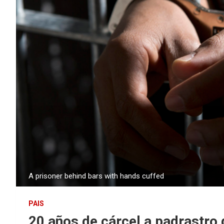
A prisoner behind bars with hands cuffed
PAIS
20 años de cárcel a padrastro 