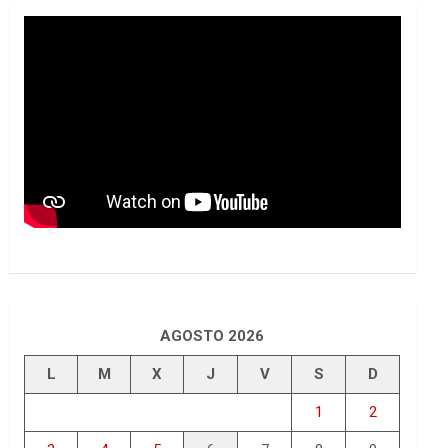
AGOSTO 2026
L
M
X
J
V
S
D
1
2