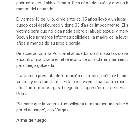
padrastro, en Takho, Punata. Seis años después y con un hij
manos del acusado.
El viernes 16 de julio, el violento de 35 años llevó a un luga
quedó casi desfigurado y tiene 35 días de impedimento. 
víctima para que no diga nada sobre el abuso sexual y men
Según los primeros informes policiales, la madre de la jove
años a manos de su propia pareja.
De acuerdo con la Policía, el abusador controlaba las con
encontró una charla en el teléfono de su víctima y temiend
para luego golpearla.
“La víctima presenta deformación del rostro, múltiple herid
víctima y sus familiares, en la casa viven el padrastro (ab
años”, informó Vargas. Luego de la agresión, del viernes an
Policía.
“Se sabe que la víctima fue obligada a mantener una relaci
por el acusado”, dijo Vargas.
Arma de fuego