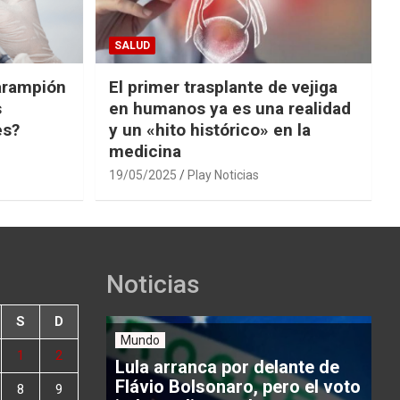
SALUD
arampión
El primer trasplante de vejiga
s
en humanos ya es una realidad
es?
y un «hito histórico» en la
medicina
19/05/2025
Play Noticias
Noticias
S
D
Mundo
1
2
Lula arranca por delante de
Flávio Bolsonaro, pero el voto
8
9