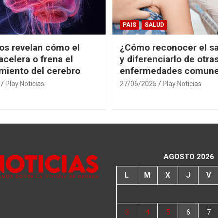
PAIS
SALUD
cos revelan cómo el
¿Cómo reconocer el s
acelera o frena el
y diferenciarlo de otra
miento del cerebro
enfermedades comun
Play Noticias
27/06/2025
Play Noticias
AGOSTO 2026
L
M
X
J
V
3
4
5
6
7