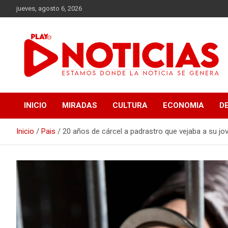
Saltar
jueves, agosto 6, 2026
al
contenido
Estamos donde se genera la noticia
Play Noticias
INICIO
MIRADAS
CULTURA
ECONOMIA
D
Inicio
Pais
20 años de cárcel a padrastro que vejaba a su jov