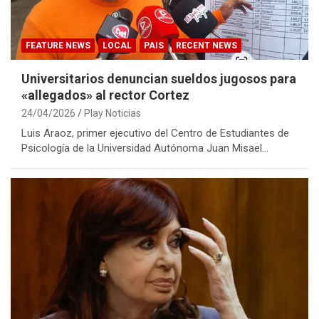
FEATURE NEWS
LOCAL
PAIS
RECENT NEWS
Universitarios denuncian sueldos jugosos para
«allegados» al rector Cortez
24/04/2026
Play Noticias
Luis Araoz, primer ejecutivo del Centro de Estudiantes de
Psicología de la Universidad Autónoma Juan Misael…