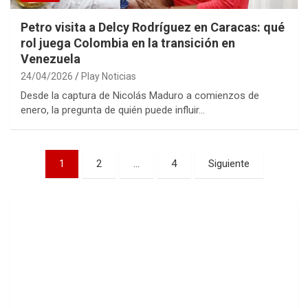
Petro visita a Delcy Rodríguez en Caracas: qué
rol juega Colombia en la transición en
Venezuela
24/04/2026
Play Noticias
Desde la captura de Nicolás Maduro a comienzos de
enero, la pregunta de quién puede influir…
Paginación
1
2
…
4
Siguiente
de
entradas