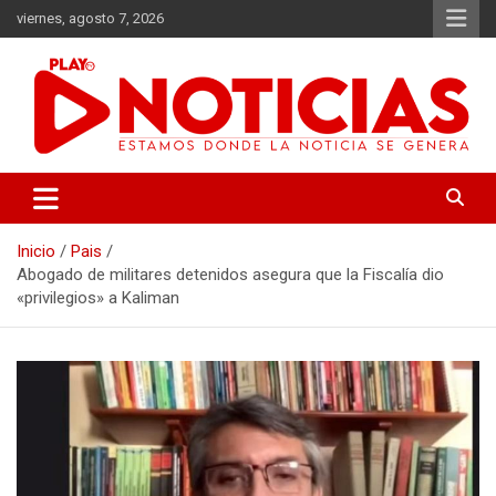
Saltar
viernes, agosto 7, 2026
al
contenido
Estamos donde se genera la noticia
Play Noticias
Inicio
Pais
Abogado de militares detenidos asegura que la Fiscalía dio
«privilegios» a Kaliman