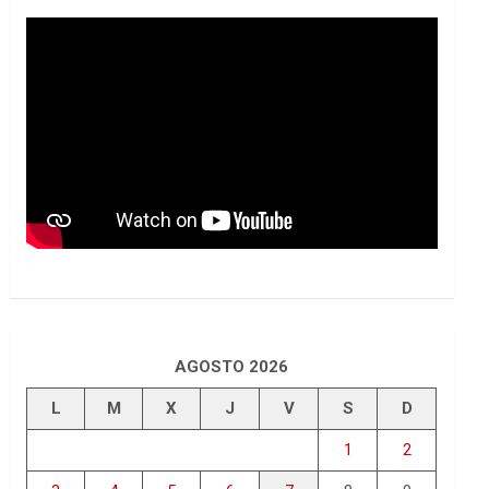
AGOSTO 2026
L
M
X
J
V
S
D
1
2