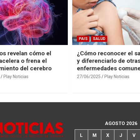
PAIS
SALUD
cos revelan cómo el
¿Cómo reconocer el s
acelera o frena el
y diferenciarlo de otra
miento del cerebro
enfermedades comun
Play Noticias
27/06/2025
Play Noticias
AGOSTO 2026
L
M
X
J
V