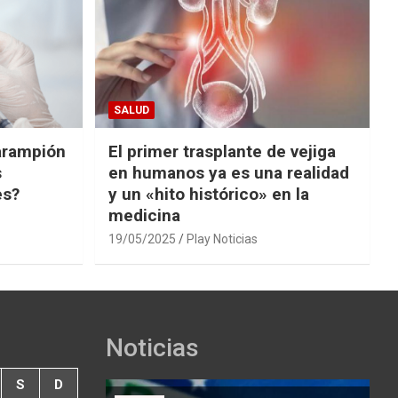
SALUD
arampión
El primer trasplante de vejiga
s
en humanos ya es una realidad
es?
y un «hito histórico» en la
medicina
19/05/2025
Play Noticias
Noticias
S
D