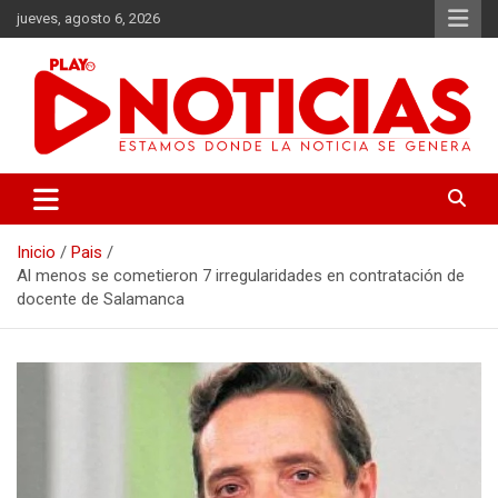
Saltar
jueves, agosto 6, 2026
al
contenido
Estamos donde se genera la noticia
Play Noticias
Inicio
Pais
Al menos se cometieron 7 irregularidades en contratación de
docente de Salamanca