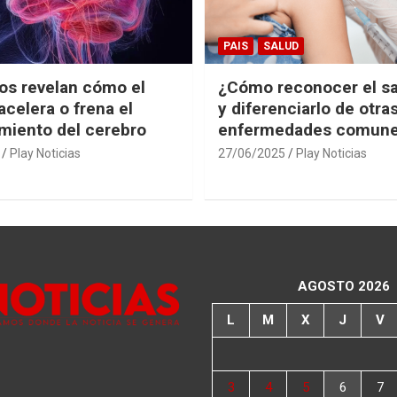
PAIS
SALUD
cos revelan cómo el
¿Cómo reconocer el s
acelera o frena el
y diferenciarlo de otra
miento del cerebro
enfermedades comun
Play Noticias
27/06/2025
Play Noticias
AGOSTO 2026
L
M
X
J
V
3
4
5
6
7