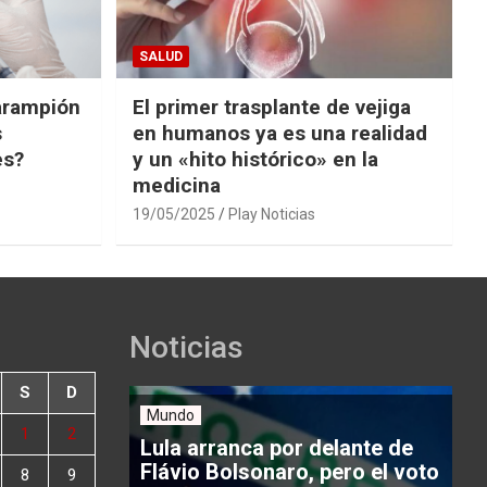
SALUD
arampión
El primer trasplante de vejiga
s
en humanos ya es una realidad
es?
y un «hito histórico» en la
medicina
19/05/2025
Play Noticias
Noticias
S
D
Mundo
1
2
Lula arranca por delante de
Flávio Bolsonaro, pero el voto
8
9