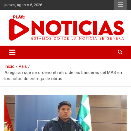
Saltar
jueves, agosto 6, 2026
al
contenido
Estamos donde se genera la noticia
Play Noticias
Inicio
Pais
Aseguran que se ordenó el retiro de las banderas del MAS en
los actos de entrega de obras