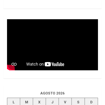
AGOSTO 2026
L
M
X
J
V
S
D