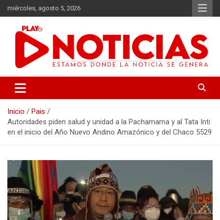
Saltar
miércoles, agosto 5, 2026
al
contenido
Estamos donde se genera la noticia
Play Noticias
Inicio
Pais
Autoridades piden salud y unidad a la Pachamama y al Tata Inti
en el inicio del Año Nuevo Andino Amazónico y del Chaco 5529