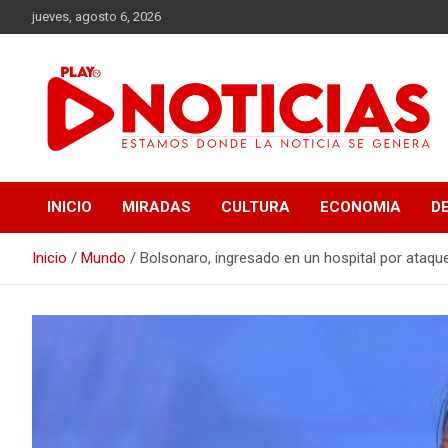
Saltar
jueves, agosto 6, 2026
al
contenido
Estamos donde se genera la noticia
Play Noticias
INICIO
MIRADAS
CULTURA
ECONOMIA
D
Inicio
Mundo
Bolsonaro, ingresado en un hospital por ataqu