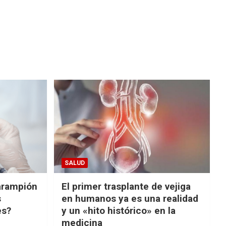
SALUD
arampión
El primer trasplante de vejiga
s
en humanos ya es una realidad
es?
y un «hito histórico» en la
medicina