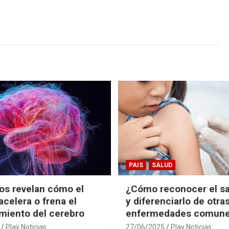
PAIS
SALUD
cos revelan cómo el
¿Cómo reconocer el s
acelera o frena el
y diferenciarlo de otra
miento del cerebro
enfermedades comun
Play Noticias
27/06/2025
Play Noticias