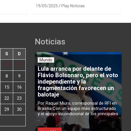
19/05/2025
Play Noticias
Noticias
S
D
Mundo
1
2
Lula arranca por delante de
Flávio Bolsonaro, pero el voto
8
9
independiente y la
15
16
fragmentación favorecen un
balotaje
22
23
Por Raquel Miura, corresponsal de RFI en
Brasilia Con un equipo más estructurado
29
30
y el apoyo incondicional de los principales
...