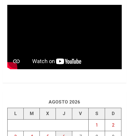
AGOSTO 2026
L
M
X
J
V
S
D
1
2