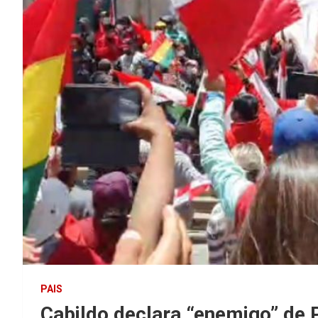
PAIS
Cabildo declara “enemigo” de P