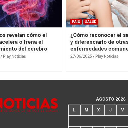
PAIS
SALUD
cos revelan cómo el
¿Cómo reconocer el s
acelera o frena el
y diferenciarlo de otra
miento del cerebro
enfermedades comun
Play Noticias
27/06/2025
Play Noticias
AGOSTO 2026
L
M
X
J
V