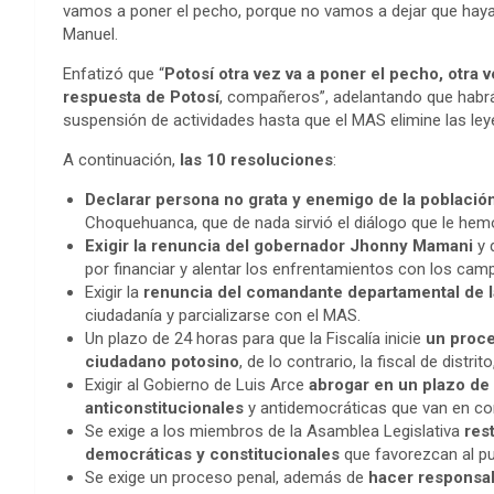
vamos a poner el pecho, porque no vamos a dejar que haya 
Manuel.
Enfatizó que “
Potosí otra vez va a poner el pecho, otra ve
respuesta de Potosí
, compañeros”, adelantando que habrá
suspensión de actividades hasta que el MAS elimine las le
A continuación,
las 10 resoluciones
:
Declarar persona no grata y enemigo de la población
Choquehuanca, que de nada sirvió el diálogo que le hem
Exigir la renuncia del gobernador Jhonny Mamani
y 
por financiar y alentar los enfrentamientos con los cam
Exigir la
renuncia del comandante departamental de l
ciudadanía y parcializarse con el MAS.
Un plazo de 24 horas para que la Fiscalía inicie
un proce
ciudadano potosino
, de lo contrario, la fiscal de dist
Exigir al Gobierno de Luis Arce
abrogar en un plazo de 
anticonstitucionales
y antidemocráticas que van en con
Se exige a los miembros de la Asamblea Legislativa
res
democráticas y constitucionales
que favorezcan al pu
Se exige un proceso penal, además de
hacer responsabl