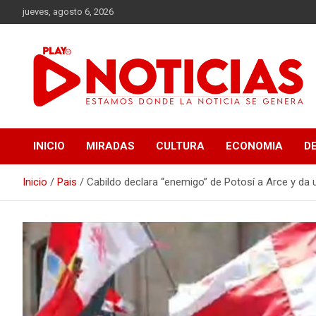
Saltar
jueves, agosto 6, 2026
al
contenido
Estamos donde se genera la noticia
Play Noticias
INICIO
MIRADAS
CULTURA
ECONOMIA
D
Inicio
Pais
Cabildo declara “enemigo” de Potosí a Arce y da u