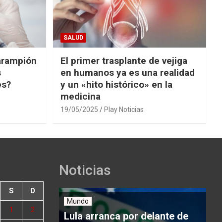
SALUD
arampión
El primer trasplante de vejiga
s
en humanos ya es una realidad
es?
y un «hito histórico» en la
medicina
19/05/2025
Play Noticias
Noticias
S
D
Mundo
1
2
Lula arranca por delante de