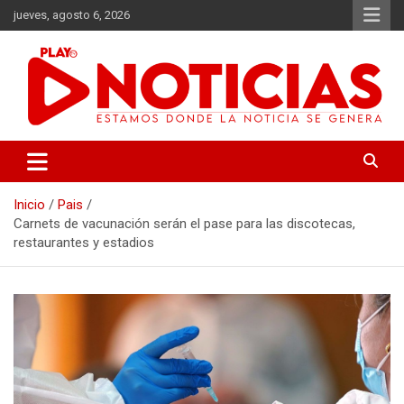
Saltar
jueves, agosto 6, 2026
al
contenido
Estamos donde se genera la noticia
Play Noticias
Inicio
Pais
Carnets de vacunación serán el pase para las discotecas,
restaurantes y estadios