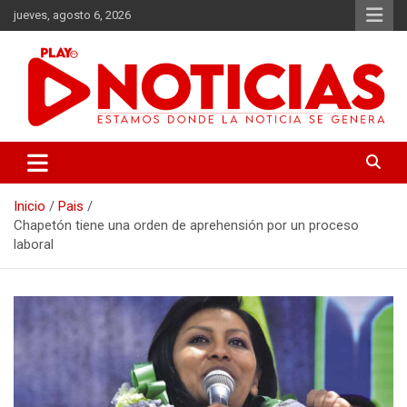
Saltar
jueves, agosto 6, 2026
al
contenido
Estamos donde se genera la noticia
Play Noticias
Inicio
Pais
Chapetón tiene una orden de aprehensión por un proceso
laboral