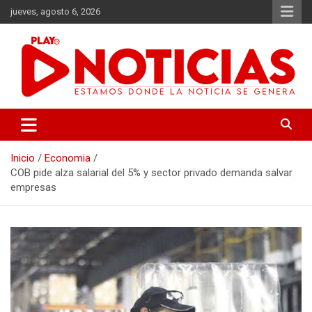
Saltar
jueves, agosto 6, 2026
al
contenido
Estamos donde se genera la noticia
Play Noticias
Inicio
Economia
COB pide alza salarial del 5% y sector privado demanda salvar
empresas