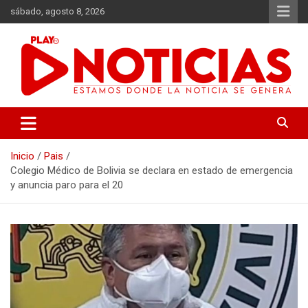
Saltar
sábado, agosto 8, 2026
al
contenido
Estamos donde se genera la noticia
Play Noticias
Inicio
Pais
Colegio Médico de Bolivia se declara en estado de emergencia
y anuncia paro para el 20