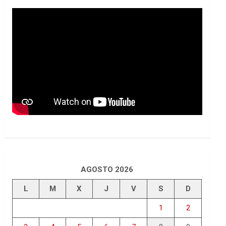
AGOSTO 2026
L
M
X
J
V
S
D
1
2