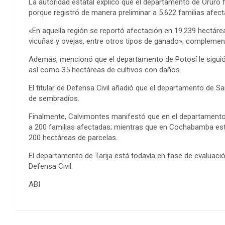
La autoridad estatal explicó que el departamento de Oruro
porque registró de manera preliminar a 5.622 familias afec
«En aquella región se reportó afectación en 19.239 hectáre
vicuñas y ovejas, entre otros tipos de ganado», complemen
Además, mencionó que el departamento de Potosí le siguió 
así como 35 hectáreas de cultivos con daños.
El titular de Defensa Civil añadió que el departamento de 
de sembradíos.
Finalmente, Calvimontes manifestó que en el departamento 
a 200 familias afectadas; mientras que en Cochabamba est
200 hectáreas de parcelas.
El departamento de Tarija está todavía en fase de evaluaci
Defensa Civil.
ABI