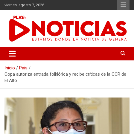
Saltar
viernes, agosto 7, 2026
al
contenido
Estamos donde se genera la noticia
Play Noticias
Inicio
Pais
Copa autoriza entrada folklórica y recibe críticas de la COR de
El Alto