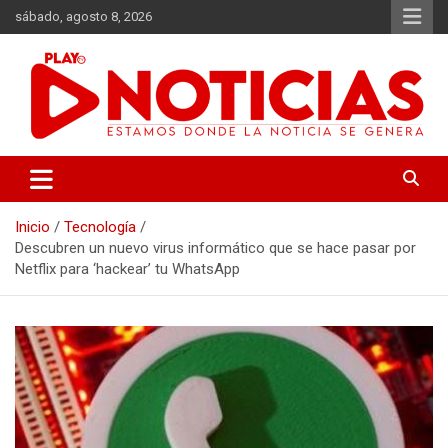
Saltar
sábado, agosto 8, 2026
al
contenido
Estamos donde se genera la noticia
Play Noticias
Inicio
Tecnología
Descubren un nuevo virus informático que se hace pasar por
Netflix para ‘hackear’ tu WhatsApp