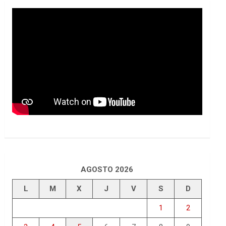
AGOSTO 2026
L
M
X
J
V
S
D
1
2