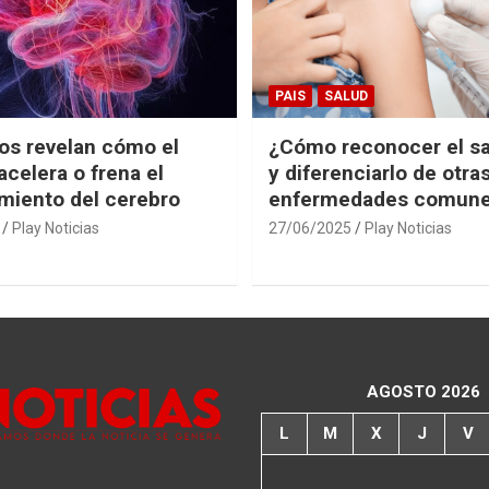
PAIS
SALUD
cos revelan cómo el
¿Cómo reconocer el s
acelera o frena el
y diferenciarlo de otra
miento del cerebro
enfermedades comun
Play Noticias
27/06/2025
Play Noticias
AGOSTO 2026
L
M
X
J
V