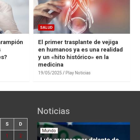
SALUD
arampión
El primer trasplante de vejiga
s
en humanos ya es una realidad
es?
y un «hito histórico» en la
medicina
19/05/2025
Play Noticias
Noticias
S
D
Mundo
1
2