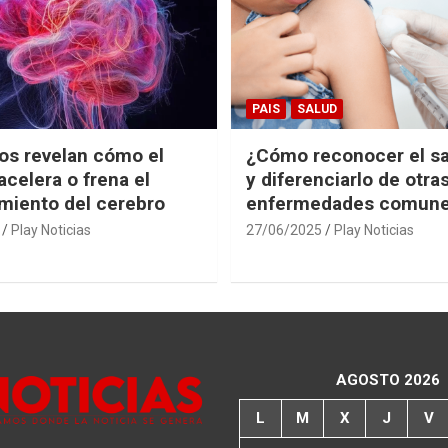
PAIS
SALUD
cos revelan cómo el
¿Cómo reconocer el s
acelera o frena el
y diferenciarlo de otra
miento del cerebro
enfermedades comun
Play Noticias
27/06/2025
Play Noticias
AGOSTO 2026
L
M
X
J
V