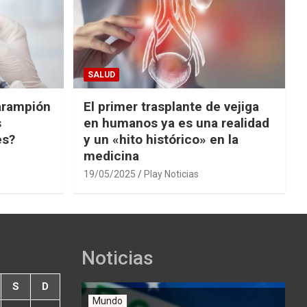
SALUD
arampión
El primer trasplante de vejiga
s
en humanos ya es una realidad
es?
y un «hito histórico» en la
medicina
19/05/2025
Play Noticias
Noticias
S
D
Mundo