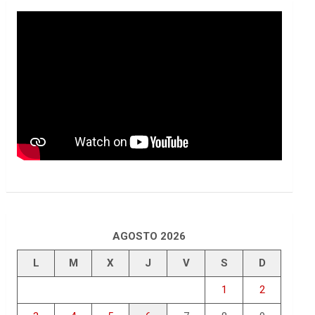
AGOSTO 2026
L
M
X
J
V
S
D
1
2