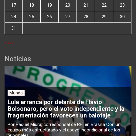
17
18
19
20
21
22
23
24
25
26
27
28
29
30
31
« Jul
Noticias
Mundo
Lula arranca por delante de Flávio
Bolsonaro, pero el voto independiente y la
fragmentación favorecen un balotaje
Por Raquel Miura, corresponsal de RFI en Brasilia Con un
equipo más estructurado y el apoyo incondicional de los
principales ...