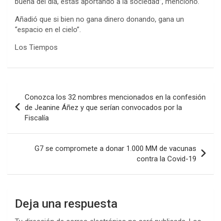
buena del día, estás aportando a la sociedad”, mencionó.
Añadió que si bien no gana dinero donando, gana un
“espacio en el cielo”.
Los Tiempos
Navegación
Conozca los 32 nombres mencionados en la confesión
de
de Jeanine Áñez y que serían convocados por la
Fiscalía
entradas
G7 se compromete a donar 1.000 MM de vacunas
contra la Covid-19
Deja una respuesta