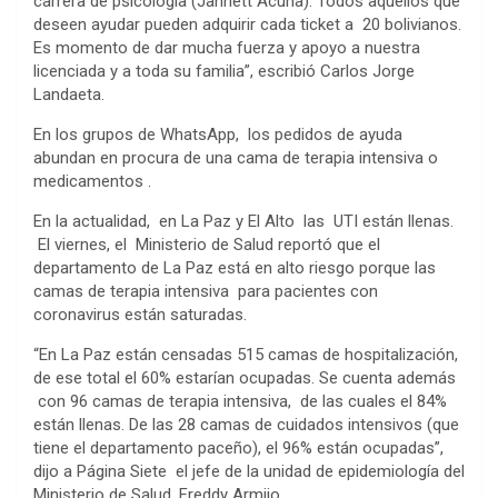
carrera de psicología (Jannett Acuña). Todos aquellos que
deseen ayudar pueden adquirir cada ticket a 20 bolivianos.
Es momento de dar mucha fuerza y apoyo a nuestra
licenciada y a toda su familia”, escribió Carlos Jorge
Landaeta.
En los grupos de WhatsApp, los pedidos de ayuda
abundan en procura de una cama de terapia intensiva o
medicamentos .
En la actualidad, en La Paz y El Alto las UTI están llenas.
El viernes, el Ministerio de Salud reportó que el
departamento de La Paz está en alto riesgo porque las
camas de terapia intensiva para pacientes con
coronavirus están saturadas.
“En La Paz están censadas 515 camas de hospitalización,
de ese total el 60% estarían ocupadas. Se cuenta además
con 96 camas de terapia intensiva, de las cuales el 84%
están llenas. De las 28 camas de cuidados intensivos (que
tiene el departamento paceño), el 96% están ocupadas”,
dijo a Página Siete el jefe de la unidad de epidemiología del
Ministerio de Salud, Freddy Armijo.