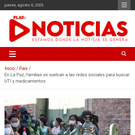
Saltar
jueves, agosto 6, 2026
al
contenido
Estamos donde se genera la noticia
Play Noticias
Inicio
Pais
En La Paz, familias se vuelcan a las redes sociales para buscar
UTI y medicamentos