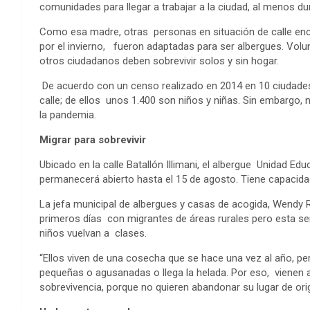
comunidades para llegar a trabajar a la ciudad, al menos d
Como esa madre, otras personas en situación de calle enc
por el invierno, fueron adaptadas para ser albergues. Vo
otros ciudadanos deben sobrevivir solos y sin hogar.
De acuerdo con un censo realizado en 2014 en 10 ciudades 
calle; de ellos unos 1.400 son niños y niñas. Sin embargo, 
la pandemia.
Migrar para sobrevivir
Ubicado en la calle Batallón Illimani, el albergue Unidad Edu
permanecerá abierto hasta el 15 de agosto. Tiene capacid
La jefa municipal de albergues y casas de acogida, Wendy 
primeros días con migrantes de áreas rurales pero esta 
niños vuelvan a clases.
“Ellos viven de una cosecha que se hace una vez al año, 
pequeñas o agusanadas o llega la helada. Por eso, vienen a 
sobrevivencia, porque no quieren abandonar su lugar de orig