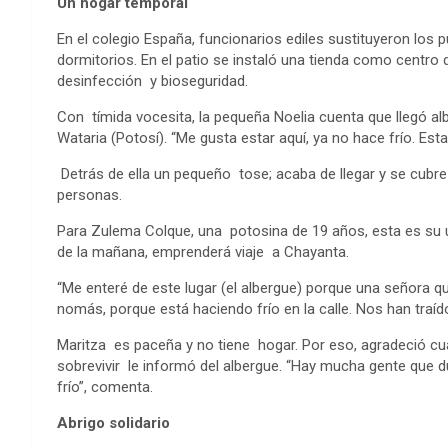
Un hogar temporal
En el colegio España, funcionarios ediles sustituyeron los p
dormitorios. En el patio se instaló una tienda como centro 
desinfección y bioseguridad.
Con tímida vocesita, la pequeña Noelia cuenta que llegó a
Wataria (Potosí). “Me gusta estar aquí, ya no hace frío. Est
Detrás de ella un pequeño tose; acaba de llegar y se cubre
personas.
Para Zulema Colque, una potosina de 19 años, esta es su úl
de la mañana, emprenderá viaje a Chayanta.
“Me enteré de este lugar (el albergue) porque una señora q
nomás, porque está haciendo frío en la calle. Nos han traíd
Maritza es paceña y no tiene hogar. Por eso, agradeció cu
sobrevivir le informó del albergue. “Hay mucha gente que d
frío”, comenta.
Abrigo solidario