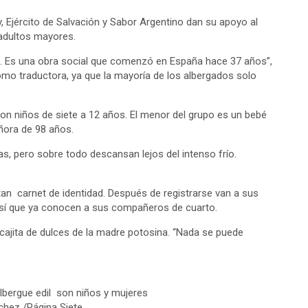
Ejército de Salvación y Sabor Argentino dan su apoyo al
 adultos mayores.
os. Es una obra social que comenzó en España hace 37 años”,
omo traductora, ya que la mayoría de los albergados solo
on niños de siete a 12 años. El menor del grupo es un bebé
ñora de 98 años.
s, pero sobre todo descansan lejos del intenso frío.
tan carnet de identidad. Después de registrarse van a sus
sí que ya conocen a sus compañeros de cuarto.
 cajita de dulces de la madre potosina. “Nada se puede
lbergue edil son niños y mujeres
chez /Página Siete