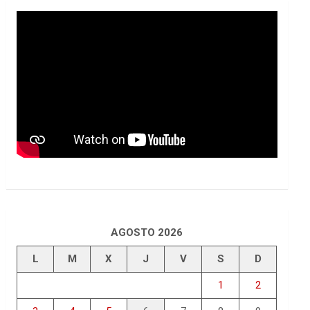
AGOSTO 2026
L
M
X
J
V
S
D
1
2