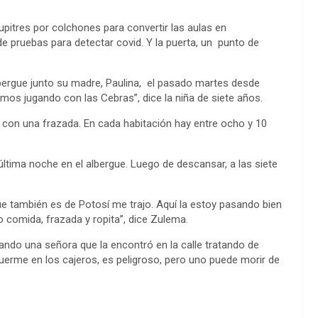
upitres por colchones para convertir las aulas en
de pruebas para detectar covid. Y la puerta, un punto de
lbergue junto su madre, Paulina, el pasado martes desde
amos jugando con las Cebras”, dice la niña de siete años.
 con una frazada. En cada habitación hay entre ocho y 10
tima noche en el albergue. Luego de descansar, a las siete
ue también es de Potosí me trajo. Aquí la estoy pasando bien
o comida, frazada y ropita”, dice Zulema.
ando una señora que la encontró en la calle tratando de
uerme en los cajeros, es peligroso, pero uno puede morir de