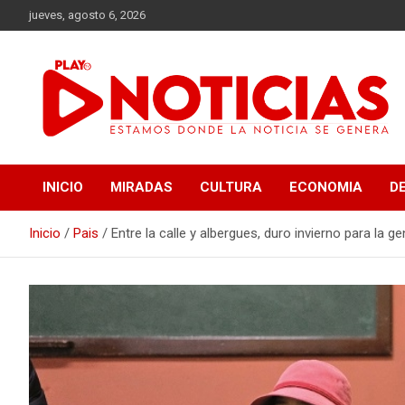
Saltar
jueves, agosto 6, 2026
al
contenido
Estamos donde se genera la noticia
Play Noticias
INICIO
MIRADAS
CULTURA
ECONOMIA
D
Inicio
Pais
Entre la calle y albergues, duro invierno para la g