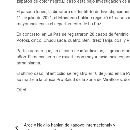
zapatos de color negro.El caso está bajo investigación de la
El pasado lunes, la directora del Instituto de Investigacione
11 de julio de 2021, el Ministerio Público registró 61 casos d
mayor incidencia el departamento de La Paz.
En concreto, en La Paz se registraron 20 casos de feminici
Potosí, cinco; Chuquisaca, cuatro; Beni, tres; Tarija, dos, y 
Padilla agregó que, en el caso de infanticidios, el grupo eta
años. El mecanismo de muerte con mayor incidencia es por 
arma blanca.
El último caso infanticidio se registró el 10 de junio en La 
su madre a la clínica Pro Salud de la zona de Miraflores, don
Erbol
Navegación
Arce y Novillo hablan de «apoyo internacional» y