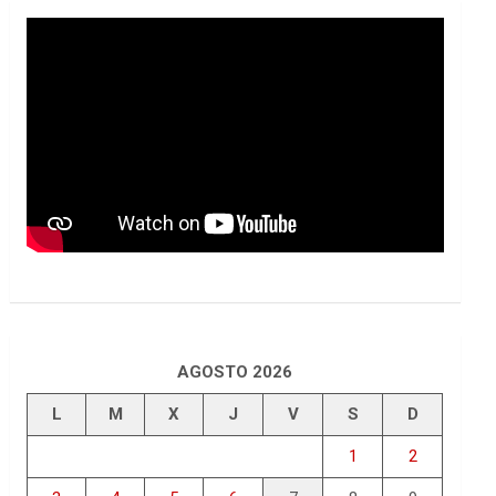
AGOSTO 2026
L
M
X
J
V
S
D
1
2