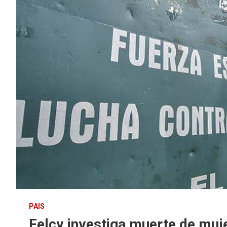
PAIS
Felcv investiga muerte de muj