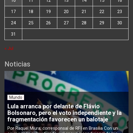
10
11
12
13
14
15
16
17
18
19
20
21
22
23
24
25
26
27
28
29
30
31
« Jul
Noticias
Mundo
Lula arranca por delante de Flávio
Bolsonaro, pero el voto independiente y la
fragmentación favorecen un balotaje
Por Raquel Miura, corresponsal de RFI en Brasilia Con un