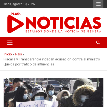
Saltar
lunes, agosto 10, 2026
al
contenido
Estamos donde se genera la noticia
Play Noticias
Inicio
Pais
Fiscalía y Transparencia indagan acusación contra el ministro
Quelca por tráfico de influencias