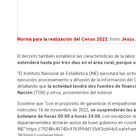
Norma para la realización del Censo 2022.
from
Jesús 
El decreto también establece las características de la labo
extenderá hasta por tres días en el área rural, porque
“El Instituto Nacional de Estadística (INE) ejecutará las acti
ejecución, procesamiento y difusión de la información del C
detallando que
la actividad tendrá dos fuentes de finan
Nación
(TGN) y otros, provenientes del exterior.
Sostiene que “con el propósito de garantizar el empadrona
miércoles 16 de noviembre de 2022,
se suspenderán las ac
boliviano de horas 00:00 a horas 24:00
, con excepción d
departamentales dictarán autos de buen gobierno en coord
INE”.https://79248c40740c9763994d155df3cb64c0.safefra
38/html/container.html