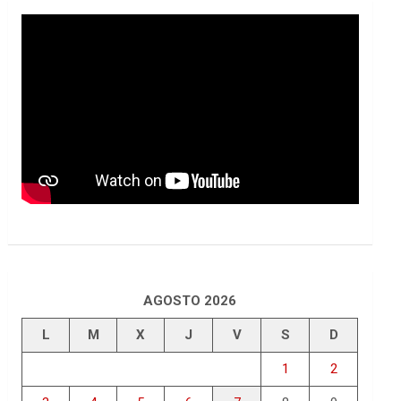
AGOSTO 2026
L
M
X
J
V
S
D
1
2