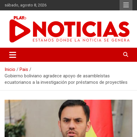
Saltar
sábado, agosto 8, 2026
al
contenido
Estamos donde se genera la noticia
Play Noticias
Inicio
Pais
Gobierno boliviano agradece apoyo de asambleístas
ecuatorianos a la investigación por préstamos de proyectiles