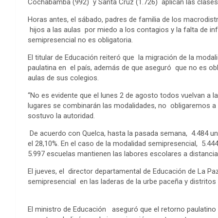
Cochabamba (992) y Santa Cruz (1.726) aplican las clase
Horas antes, el sábado, padres de familia de los macrodi
hijos a las aulas por miedo a los contagios y la falta de i
semipresencial no es obligatoria.
El titular de Educación reiteró que la migración de la modal
paulatina en el país, además de que aseguró que no es obl
aulas de sus colegios.
“No es evidente que el lunes 2 de agosto todos vuelvan a l
lugares se combinarán las modalidades, no obligaremos a lo
sostuvo la autoridad.
De acuerdo con Quelca, hasta la pasada semana, 4.484 uni
el 28,10%. En el caso de la modalidad semipresencial, 5.444
5.997 escuelas mantienen las labores escolares a distancia,
El jueves, el director departamental de Educación de La P
semipresencial en las laderas de la urbe paceña y distritos
El ministro de Educación aseguró que el retorno paulatino 