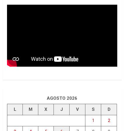
AGOSTO 2026
L
M
X
J
V
S
D
1
2