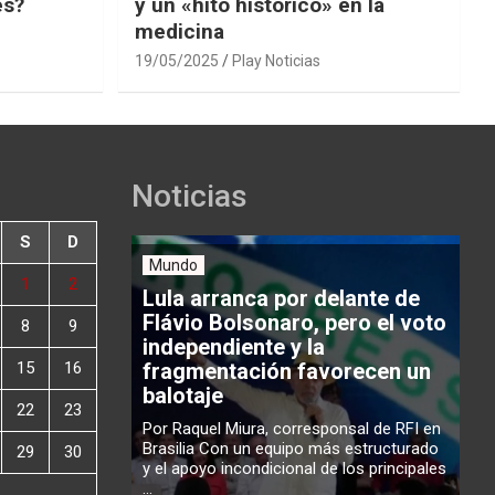
es?
y un «hito histórico» en la
medicina
19/05/2025
Play Noticias
Noticias
S
D
Mundo
1
2
Lula arranca por delante de
Flávio Bolsonaro, pero el voto
8
9
independiente y la
15
16
fragmentación favorecen un
balotaje
22
23
Por Raquel Miura, corresponsal de RFI en
Brasilia Con un equipo más estructurado
29
30
y el apoyo incondicional de los principales
...