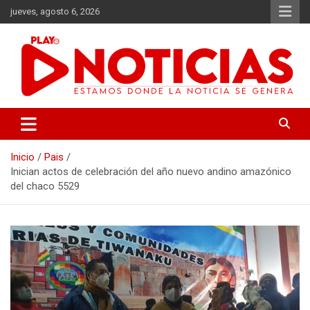
Saltar
jueves, agosto 6, 2026
al
contenido
Estamos donde se genera la noticia
Play Noticias
Inicio
Pais
Inician actos de celebración del año nuevo andino amazónico
del chaco 5529