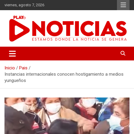
Saltar
viernes, agosto 7, 2026
al
contenido
Estamos donde se genera la noticia
Play Noticias
Inicio
Pais
Instancias internacionales conocen hostigamiento a medios
yungueños