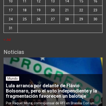
10
11
12
13
14
15
16
17
18
19
20
21
22
23
24
25
26
27
28
29
30
31
« Jul
Noticias
Mundo
Lula arranca por delante de Flávio
Bolsonaro, pero el voto independiente y la
fragmentación favorecen un balotaje
Por Raquel Miura, corresponsal de RFI en Brasilia Con un