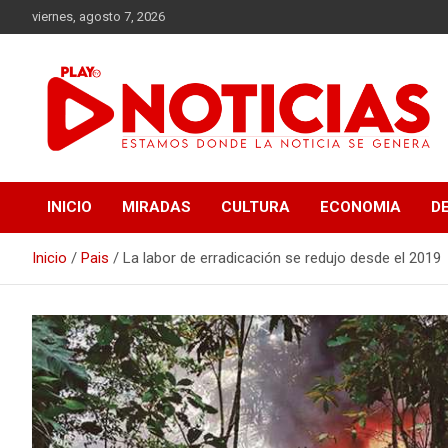
Saltar
viernes, agosto 7, 2026
al
contenido
Estamos donde se genera la noticia
Play Noticias
INICIO
MIRADAS
CULTURA
ECONOMIA
D
Inicio
Pais
La labor de erradicación se redujo desde el 2019