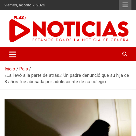
Saltar
viernes, agosto 7, 2026
al
contenido
Estamos donde se genera la noticia
Play Noticias
Inicio
Pais
«La llevó a la parte de atrás»: Un padre denunció que su hija de
8 años fue abusada por adolescente de su colegio