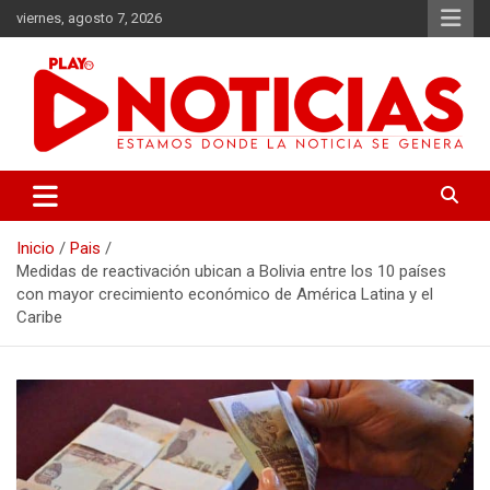
Saltar
viernes, agosto 7, 2026
al
contenido
Estamos donde se genera la noticia
Play Noticias
Inicio
Pais
Medidas de reactivación ubican a Bolivia entre los 10 países
con mayor crecimiento económico de América Latina y el
Caribe