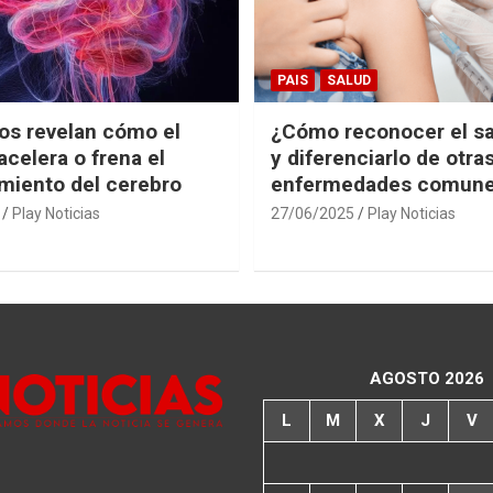
PAIS
SALUD
cos revelan cómo el
¿Cómo reconocer el s
acelera o frena el
y diferenciarlo de otra
miento del cerebro
enfermedades comun
Play Noticias
27/06/2025
Play Noticias
AGOSTO 2026
L
M
X
J
V