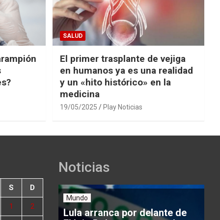
SALUD
arampión
El primer trasplante de vejiga
s
en humanos ya es una realidad
es?
y un «hito histórico» en la
medicina
19/05/2025
Play Noticias
Noticias
S
D
Mundo
1
2
Lula arranca por delante de