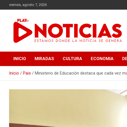
Saltar
viernes, agosto 7, 2026
al
contenido
Estamos donde se genera la noticia
Play Noticias
INICIO
MIRADAS
CULTURA
ECONOMIA
D
Inicio
Pais
Ministerio de Educación destaca que cada vez má