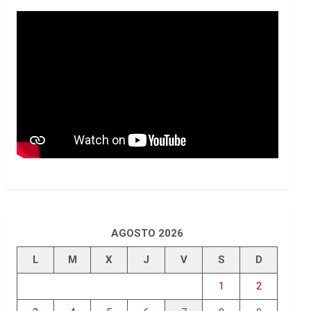
AGOSTO 2026
L
M
X
J
V
S
D
1
2