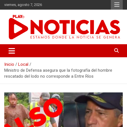
Saltar
viernes, agosto 7, 2026
al
contenido
Estamos donde se genera la noticia
Play Noticias
Inicio
Local
Ministro de Defensa asegura que la fotografía del hombre
rescatado del lodo no corresponde a Entre Ríos