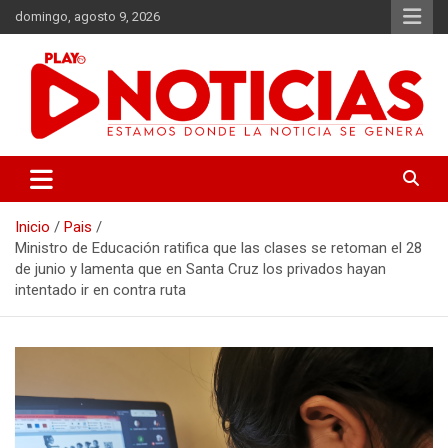
Saltar
domingo, agosto 9, 2026
al
contenido
Estamos donde se genera la noticia
Play Noticias
Inicio
Pais
Ministro de Educación ratifica que las clases se retoman el 28
de junio y lamenta que en Santa Cruz los privados hayan
intentado ir en contra ruta