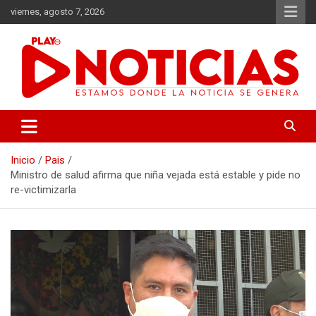
Saltar
viernes, agosto 7, 2026
al
contenido
Estamos donde se genera la noticia
Play Noticias
Inicio
Pais
Ministro de salud afirma que niña vejada está estable y pide no
re-victimizarla