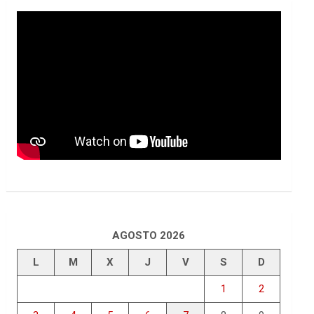
AGOSTO 2026
L
M
X
J
V
S
D
1
2