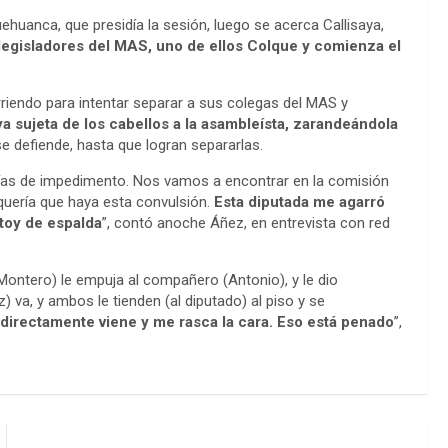
huanca, que presidía la sesión, luego se acerca Callisaya,
legisladores del MAS, uno de ellos Colque y comienza el
orriendo para intentar separar a sus colegas del MAS y
ya sujeta de los cabellos a la asambleísta, zarandeándola
 se defiende, hasta que logran separarlas.
días de impedimento. Nos vamos a encontrar en la comisión
 quería que haya esta convulsión.
Esta diputada me agarró
toy de espalda
”, contó anoche Áñez, en entrevista con red
(Montero) le empuja al compañero (Antonio), y le dio
 va, y ambos le tienden (al diputado) al piso y se
a directamente viene y me rasca la cara. Eso está penado
”,