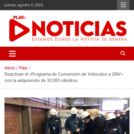
Saltar
jueves, agosto 6, 2026
al
contenido
Estamos donde se genera la noticia
Play Noticias
Inicio
Pais
Reactivan el «Programa de Conversión de Vehículos a GNV»
con la adquisición de 32.000 cilindros