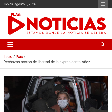
Saltar
jueves, agosto 6, 2026
al
contenido
Estamos donde se genera la noticia
Play Noticias
Inicio
Pais
Rechazan acción de libertad de la expresidenta Áñez