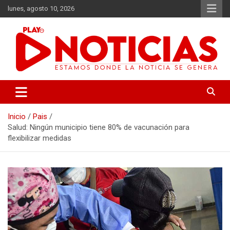
Saltar
lunes, agosto 10, 2026
al
contenido
Estamos donde se genera la noticia
Play Noticias
Inicio
Pais
Salud: Ningún municipio tiene 80% de vacunación para
flexibilizar medidas