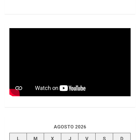
AGOSTO 2026
L
M
X
J
V
S
D