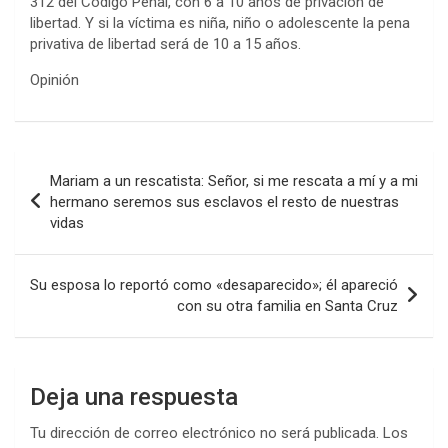
312 del Código Penal, con 6 a 10 años de privación de
libertad. Y si la víctima es niña, niño o adolescente la pena
privativa de libertad será de 10 a 15 años.
Opinión
Navegación
Mariam a un rescatista: Señor, si me rescata a mí y a mi
de
hermano seremos sus esclavos el resto de nuestras
vidas
entradas
Su esposa lo reportó como «desaparecido»; él apareció
con su otra familia en Santa Cruz
Deja una respuesta
Tu dirección de correo electrónico no será publicada.
Los