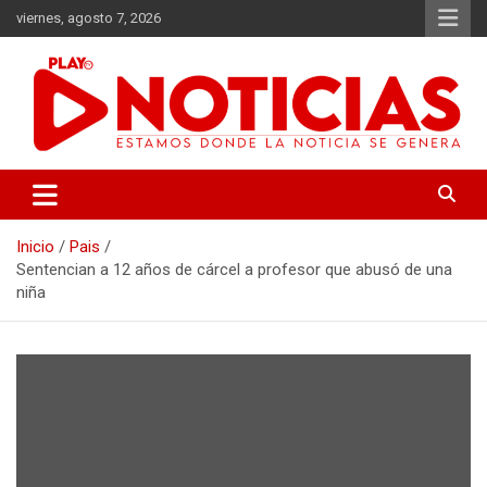
Saltar
viernes, agosto 7, 2026
al
contenido
Estamos donde se genera la noticia
Play Noticias
Inicio
Pais
Sentencian a 12 años de cárcel a profesor que abusó de una
niña