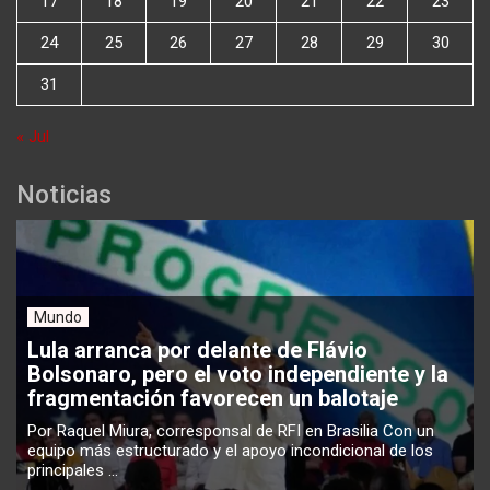
17
18
19
20
21
22
23
24
25
26
27
28
29
30
31
« Jul
Noticias
Mundo
Lula arranca por delante de Flávio
Bolsonaro, pero el voto independiente y la
fragmentación favorecen un balotaje
Por Raquel Miura, corresponsal de RFI en Brasilia Con un
equipo más estructurado y el apoyo incondicional de los
principales ...