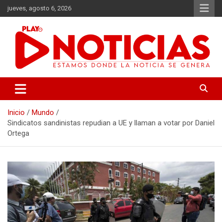
Saltar
jueves, agosto 6, 2026
al
contenido
Estamos donde se genera la noticia
Play Noticias
Inicio
Mundo
Sindicatos sandinistas repudian a UE y llaman a votar por Daniel
Ortega