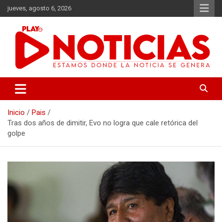
Saltar
jueves, agosto 6, 2026
al
contenido
Estamos donde se genera la noticia
Play Noticias
Inicio
Pais
Tras dos años de dimitir, Evo no logra que cale retórica del
golpe