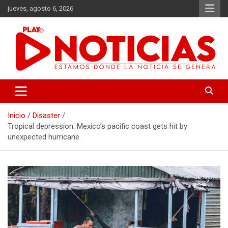
Saltar
jueves, agosto 6, 2026
al
contenido
Estamos donde se genera la noticia
Play Noticias
Inicio
Disaster
Tropical depression: Mexico’s pacific coast gets hit by
unexpected hurricane