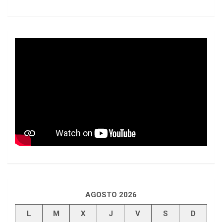
AGOSTO 2026
L
M
X
J
V
S
D