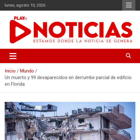
Saltar
lunes, agosto 10, 2026
al
contenido
Estamos donde se genera la noticia
Play Noticias
Inicio
Mundo
Un muerto y 99 desaparecidos en derrumbe parcial de edificio
en Florida