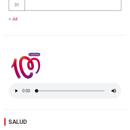
31
« Jul
SALUD