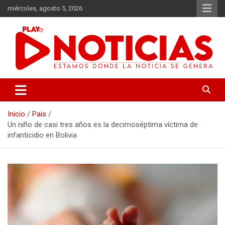
Saltar
miércoles, agosto 5, 2026
al
contenido
Estamos donde se genera la noticia
Play Noticias
Inicio
Pais
Un niño de casi tres años es la decimoséptima víctima de
infanticidio en Bolivia