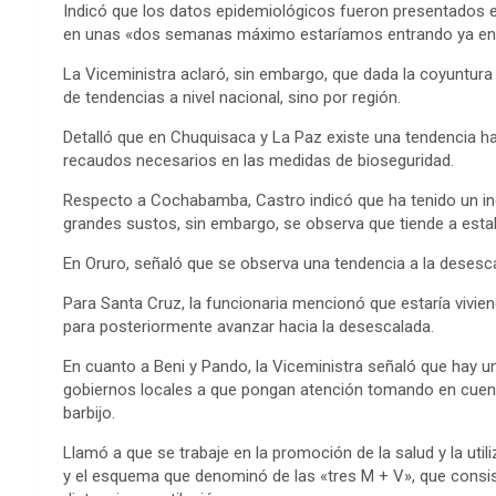
Indicó que los datos epidemiológicos fueron presentados e
en unas «dos semanas máximo estaríamos entrando ya en 
La Viceministra aclaró, sin embargo, que dada la coyuntur
de tendencias a nivel nacional, sino por región.
Detalló que en Chuquisaca y La Paz existe una tendencia ha
recaudos necesarios en las medidas de bioseguridad.
Respecto a Cochabamba, Castro indicó que ha tenido un i
grandes sustos, sin embargo, se observa que tiende a estab
En Oruro, señaló que se observa una tendencia a la desescala
Para Santa Cruz, la funcionaria mencionó que estaría vivi
para posteriormente avanzar hacia la desescalada.
En cuanto a Beni y Pando, la Viceministra señaló que hay 
gobiernos locales a que pongan atención tomando en cuenta 
barbijo.
Llamó a que se trabaje en la promoción de la salud y la uti
y el esquema que denominó de las «tres M + V», que consi