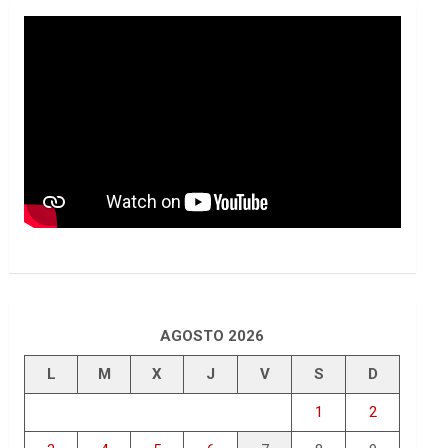
AGOSTO 2026
L
M
X
J
V
S
D
1
2