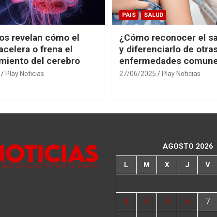
PAIS
SALUD
cos revelan cómo el
¿Cómo reconocer el s
acelera o frena el
y diferenciarlo de otra
miento del cerebro
enfermedades comun
Play Noticias
27/06/2025
Play Noticias
AGOSTO 2026
L
M
X
J
V
3
4
5
6
7