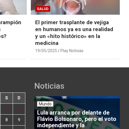
SALUD
arampión
El primer trasplante de vejiga
s
en humanos ya es una realidad
es?
y un «hito histórico» en la
medicina
19/05/2025
Play Noticias
Noticias
S
D
Mundo
1
2
Lula arranca por delante de
Flávio Bolsonaro, pero el voto
8
9
independiente y la