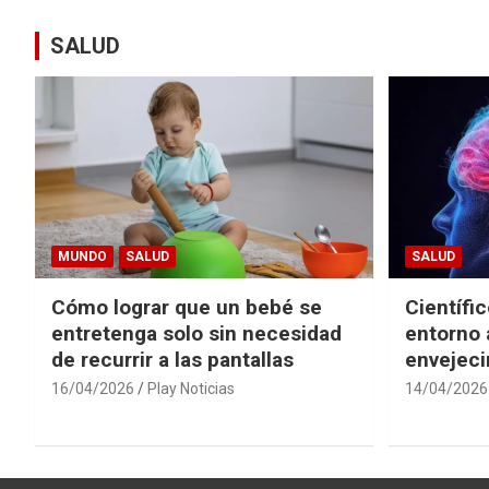
de
entradas
SALUD
MUNDO
SALUD
SALUD
Cómo lograr que un bebé se
Científi
entretenga solo sin necesidad
entorno 
de recurrir a las pantallas
envejeci
16/04/2026
Play Noticias
14/04/2026