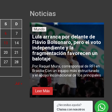
Noticias
S
D
Mundo
6
7
Lula arranca por delante de
Flávio Bolsonaro, pero el voto
13
14
independiente y la
20
21
fragmentación favorecen un
balotaje
27
28
Por Raquel Miura, corresponsal de RFI en
Brasilia Con un equipo más estructurado
y el apoyo incondicional de los principales
...
Jul »
Leer Más
¿Necesitas ayuda?
Chatea con nosotros