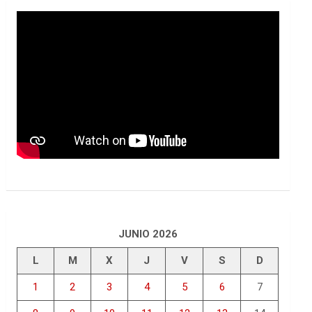
JUNIO 2026
L
M
X
J
V
S
D
1
2
3
4
5
6
7