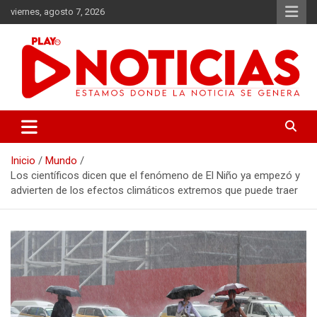
Saltar
viernes, agosto 7, 2026
al
contenido
Estamos donde se genera la noticia
Play Noticias
Inicio
Mundo
Los científicos dicen que el fenómeno de El Niño ya empezó y
advierten de los efectos climáticos extremos que puede traer