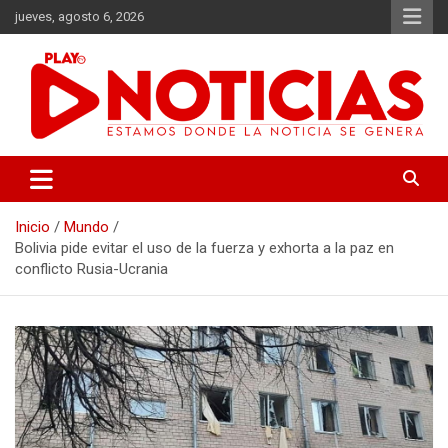
Saltar
jueves, agosto 6, 2026
al
contenido
Estamos donde se genera la noticia
Play Noticias
Inicio
Mundo
Bolivia pide evitar el uso de la fuerza y exhorta a la paz en
conflicto Rusia-Ucrania