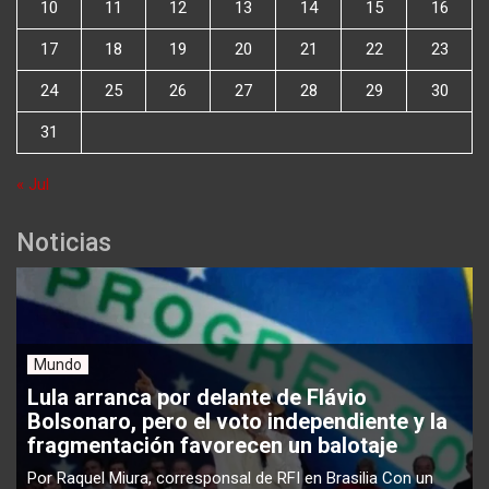
10
11
12
13
14
15
16
17
18
19
20
21
22
23
24
25
26
27
28
29
30
31
« Jul
Noticias
Mundo
Lula arranca por delante de Flávio
Bolsonaro, pero el voto independiente y la
fragmentación favorecen un balotaje
Por Raquel Miura, corresponsal de RFI en Brasilia Con un