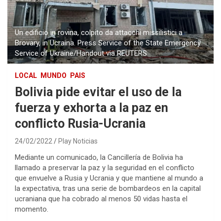
Un edificio in rovina, colpito da attacchi missilistici a
Brovary, in Ucraina. Press Service of the State Emergency
Service of Ukraine/Handout via REUTERS
LOCAL
MUNDO
PAIS
Bolivia pide evitar el uso de la
fuerza y exhorta a la paz en
conflicto Rusia-Ucrania
24/02/2022
Play Noticias
Mediante un comunicado, la Cancillería de Bolivia ha
llamado a preservar la paz y la seguridad en el conflicto
que envuelve a Rusia y Ucrania y que mantiene al mundo a
la expectativa, tras una serie de bombardeos en la capital
ucraniana que ha cobrado al menos 50 vidas hasta el
momento.